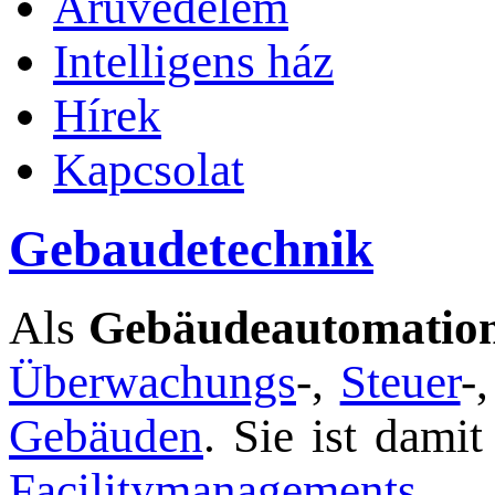
Áruvédelem
Intelligens ház
Hírek
Kapcsolat
Gebaudetechnik
Als
Gebäudeautomatio
Überwachungs
-,
Steuer
-
Gebäuden
. Sie ist dami
Facilitymanagements
.