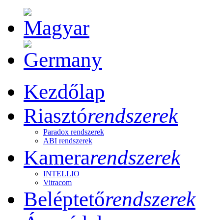
Kezdőlap
Riasztó
rendszerek
Paradox rendszerek
ABI rendszerek
Kamera
rendszerek
INTELLIO
Vitracom
Beléptető
rendszerek