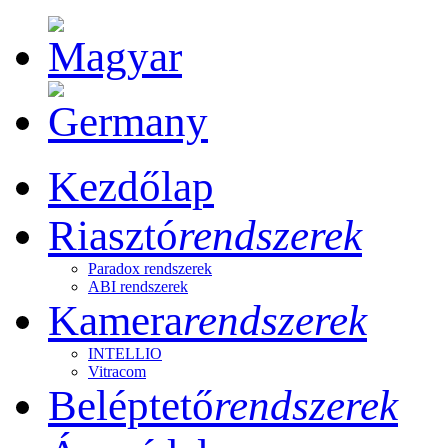
Kezdőlap
Riasztó
rendszerek
Paradox rendszerek
ABI rendszerek
Kamera
rendszerek
INTELLIO
Vitracom
Beléptető
rendszerek