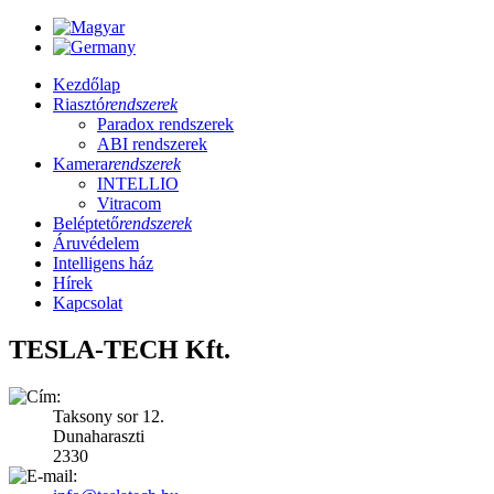
Kezdőlap
Riasztó
rendszerek
Paradox rendszerek
ABI rendszerek
Kamera
rendszerek
INTELLIO
Vitracom
Beléptető
rendszerek
Áruvédelem
Intelligens ház
Hírek
Kapcsolat
TESLA-TECH Kft.
Taksony sor 12.
Dunaharaszti
2330