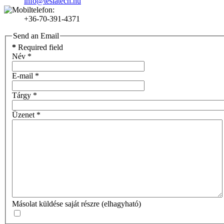
info@teslatech.hu
+36-70-391-4371
Send an Email
*
Required field
Név
*
E-mail
*
Tárgy
*
Üzenet
*
Másolat küldése saját részre
(elhagyható)