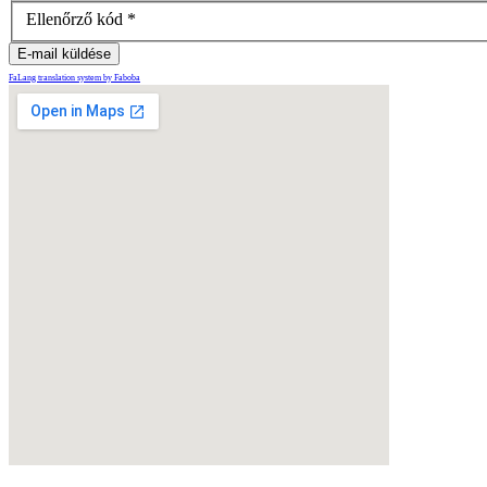
Ellenőrző kód
*
E-mail küldése
FaLang translation system by Faboba