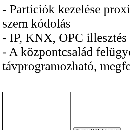
- Partíciók kezelése pro
szem kódolás
- IP, KNX, OPC illesztés
- A központcsalád felügye
távprogramozható, megfel