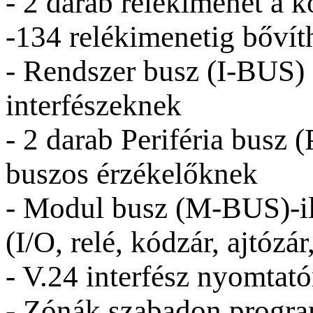
- 2 darab relékimenet a k
-134 relékimenetig bővít
- Rendszer busz (I-BUS) 
interfészeknek
- 2 darab Periféria busz
buszos érzékelőknek
- Modul busz (M-BUS)-il
(I/O, relé, kódzár, ajtózá
- V.24 interfész nyomtat
- Zónák szabadon progra