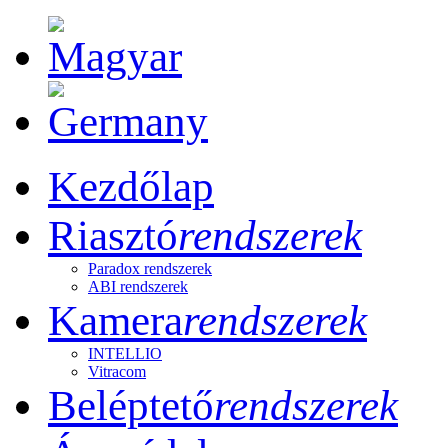
Kezdőlap
Riasztó
rendszerek
Paradox rendszerek
ABI rendszerek
Kamera
rendszerek
INTELLIO
Vitracom
Beléptető
rendszerek