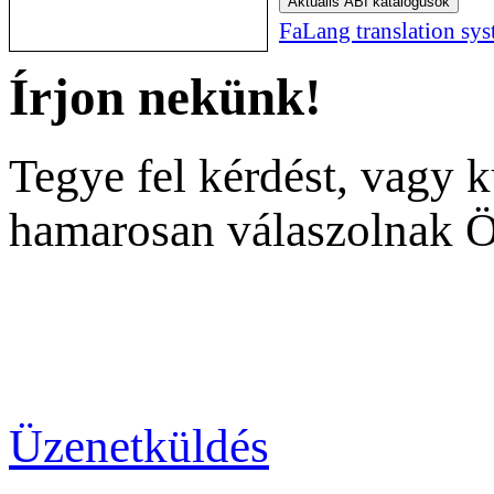
Aktuális ABI katalógusok
FaLang translation sy
Írjon nekünk!
Tegye fel kérdést, vagy 
hamarosan válaszolnak 
Üzenetküldés