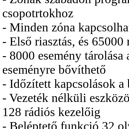
csopotrtokhoz
- Minden zóna kapcsolhat
- Első riasztás, és 65000 
- 8000 esemény tárolása 
eseményre bővíthető
- Időzített kapcsolások a
- Vezeték nélküli eszközö
128 rádiós kezelőig
- Beléptető funkció 32 o