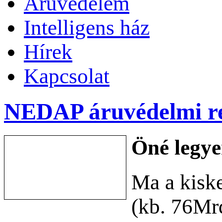
Áruvédelem
Intelligens ház
Hírek
Kapcsolat
NEDAP áruvédelmi r
Öné legye
Ma a kisk
(kb. 76Mrd