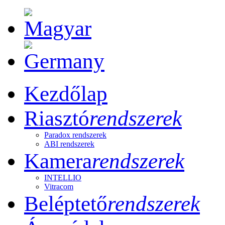
Kezdőlap
Riasztó
rendszerek
Paradox rendszerek
ABI rendszerek
Kamera
rendszerek
INTELLIO
Vitracom
Beléptető
rendszerek